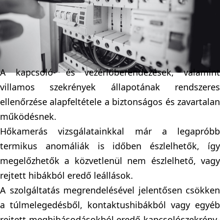
Hőkamerás kapcsolószekrény diagnosztika
- Biztonság okosan!
A kapcsoló- és vezérlőberendezések, valamint
villamos szekrények állapotának rendszeres
ellenőrzése alapfeltétele a biztonságos és zavartalan
működésnek.
Hőkamerás vizsgálatainkkal már a legapróbb
termikus anomáliák is időben észlelhetők, így
megelőzhetők a közvetlenül nem észlelhető, vagy
rejtett hibákból eredő leállások.
A szolgáltatás megrendelésével jelentősen csökken
a túlmelegedésből, kontaktushibákból vagy egyéb
rejtett meghibásodásokból eredő kapcsolószekrény-