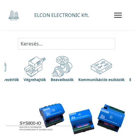
s vezérlők
Végrehajtók
Beavatkozók
Kommunikációs eszközök
Egy